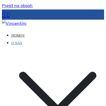
Prejsť na obsah
Vincentíni
Misijná spoločnosť sv. Vincenta de Paul
DOMOV
O NÁS