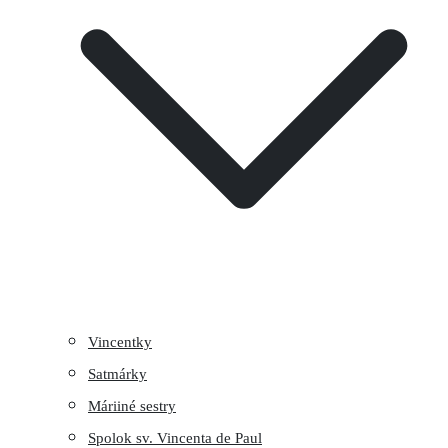
Vincentky
Satmárky
Máriiné sestry
Spolok sv. Vincenta de Paul