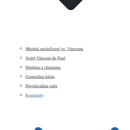
Misijná spoločnosť sv. Vincenta
Svätý Vincent de Paul
História a charizma
Generálna kúria
Provinciálna rada
Komunity