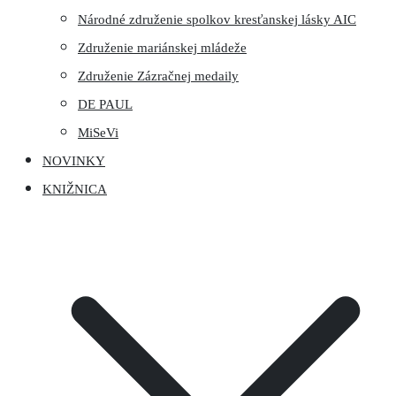
Národné združenie spolkov kresťanskej lásky AIC
Združenie mariánskej mládeže
Združenie Zázračnej medaily
DE PAUL
MiSeVi
NOVINKY
KNIŽNICA