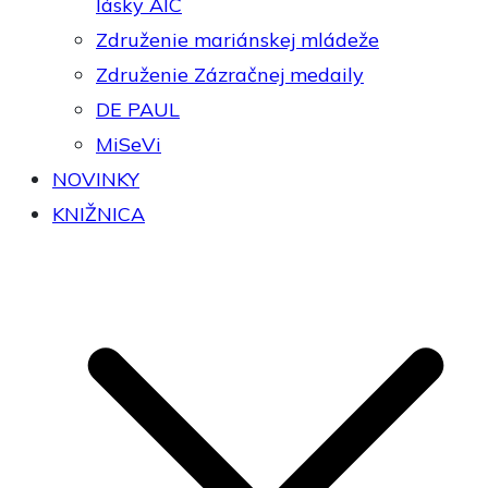
lásky AIC
Združenie mariánskej mládeže
Združenie Zázračnej medaily
DE PAUL
MiSeVi
NOVINKY
KNIŽNICA