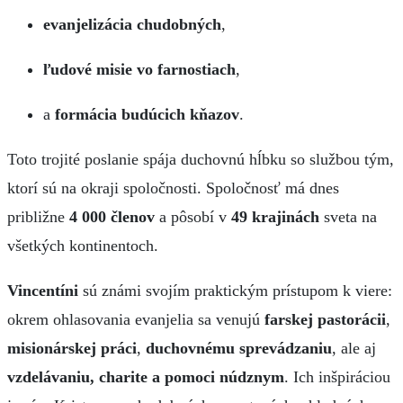
evanjelizácia chudobných
,
ľudové misie vo farnostiach
,
a
formácia budúcich kňazov
.
Toto trojité poslanie spája duchovnú hĺbku so službou tým,
ktorí sú na okraji spoločnosti. Spoločnosť má dnes
približne
4 000 členov
a pôsobí v
49 krajinách
sveta na
všetkých kontinentoch.
Vincentíni
sú známi svojím praktickým prístupom k viere:
okrem ohlasovania evanjelia sa venujú
farskej pastorácii
,
misionárskej práci
,
duchovnému sprevádzaniu
, ale aj
vzdelávaniu, charite a pomoci núdznym
. Ich inšpiráciou