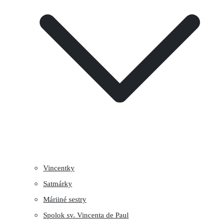
Vincentky
Satmárky
Máriiné sestry
Spolok sv. Vincenta de Paul