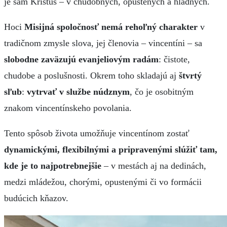
je sám Kristus – v chudobných, opustených a hladných.
Hoci
Misijná spoločnosť nemá rehoľný charakter
v
tradičnom zmysle slova, jej členovia – vincentíni – sa
slobodne zaväzujú evanjeliovým radám
: čistote,
chudobe a poslušnosti. Okrem toho skladajú aj
štvrtý
sľub
:
vytrvať v službe núdznym
, čo je osobitným
znakom vincentínskeho povolania.
Tento spôsob života umožňuje vincentínom zostať
dynamickými, flexibilnými a pripravenými slúžiť tam,
kde je to najpotrebnejšie
– v mestách aj na dedinách,
medzi mládežou, chorými, opustenými či vo formácii
budúcich kňazov.