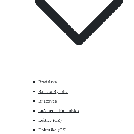
Bratislava
Banská Bystrica
Bijacovce
Lučenec – Rúbanisko
Loštice (CZ)
Dobruška (CZ)