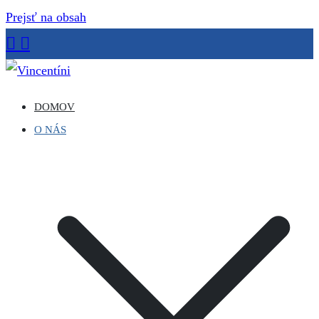
Prejsť na obsah
Vincentíni
Misijná spoločnosť sv. Vincenta de Paul
DOMOV
O NÁS