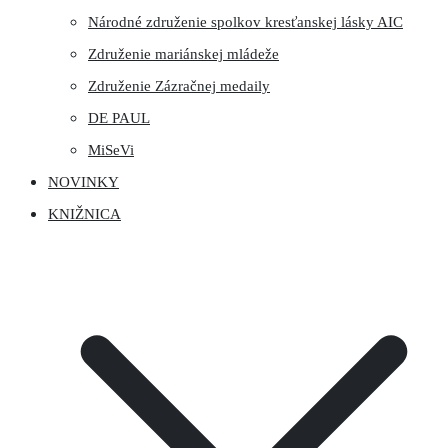
Národné združenie spolkov kresťanskej lásky AIC
Združenie mariánskej mládeže
Združenie Zázračnej medaily
DE PAUL
MiSeVi
NOVINKY
KNIŽNICA