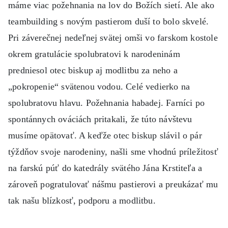
máme viac požehnania na lov do Božích sietí. Ale ako
teambuilding s novým pastierom duší to bolo skvelé.
Pri záverečnej nedeľnej svätej omši vo farskom kostole
okrem gratulácie spolubratovi k narodeninám
predniesol otec biskup aj modlitbu za neho a
„pokropenie“ svätenou vodou. Celé vedierko na
spolubratovu hlavu. Požehnania habadej. Farníci po
spontánnych ováciách pritakali, že túto návštevu
musíme opätovať. A keďže otec biskup slávil o pár
týždňov svoje narodeniny, našli sme vhodnú príležitosť
na farskú púť do katedrály svätého Jána Krstiteľa a
zároveň pogratulovať nášmu pastierovi a preukázať mu
tak našu blízkosť, podporu a modlitbu.