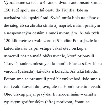
Vybrali sme sa teda o 4 ráno s dvomi autobusmi zhruba
150 ľudí spolu na dlhú cestu do Trujilla, kde sa
nachádza biskupský úrad. Svätá omša bola na pláne o
desiatej, čo sa zhruba stihlo aj napriek našim prašným
a nespevneným cestám s množstvom jám. Aj tak tých
120 kilometrov trvalo zhruba 5 hodín. Po príjazde ku
katedrále nás už pri vstupe čakal otec biskup a
usmernil nás na malé občerstvenie, ktoré pripravili
šikovné panie z miestnych komunít. Placka s fazuľou a
vajcom (baleada), kávička a koláčik. Až taká lahoda.
Potom sme sa presunuli pred hlavný vchod, kde sme z
časti zablokovali dopravu, ale na Hondurase to nevadí.
Otec biskup prijal prvý dar k narodeninám – ornát s
typickým garifunským (afro) motívom, čomu sa