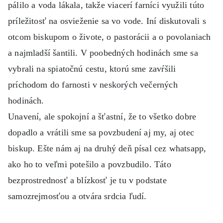
pálilo a voda lákala, takže viacerí farníci využili túto
príležitosť na osvieženie sa vo vode. Iní diskutovali s
otcom biskupom o živote, o pastorácii a o povolaniach
a najmladší šantili. V poobedných hodinách sme sa
vybrali na spiatočnú cestu, ktorú sme zavŕšili
príchodom do farnosti v neskorých večerných
hodinách.
Unavení, ale spokojní a šťastní, že to všetko dobre
dopadlo a vrátili sme sa povzbudení aj my, aj otec
biskup. Ešte nám aj na druhý deň písal cez whatsapp,
ako ho to veľmi potešilo a povzbudilo. Táto
bezprostrednosť a blízkosť je tu v podstate
samozrejmosťou a otvára srdcia ľudí.