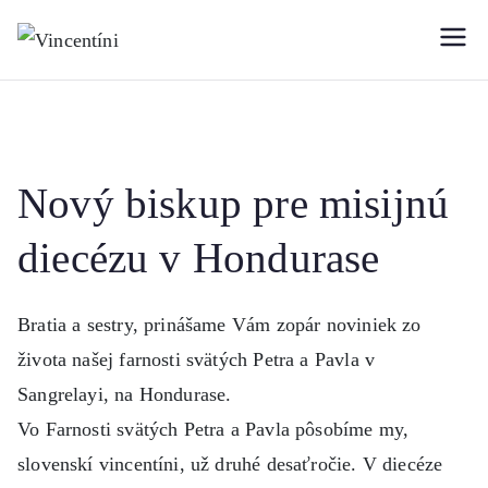
Prejsť
na
Vincentíni
Misijná spoločnosť sv.
obsah
Vincenta de Paul
Nový biskup pre misijnú
diecézu v Hondurase
Bratia a sestry, prinášame Vám zopár noviniek zo
života našej farnosti svätých Petra a Pavla v
Sangrelayi, na Hondurase.
Vo Farnosti svätých Petra a Pavla pôsobíme my,
slovenskí vincentíni, už druhé desaťročie. V diecéze