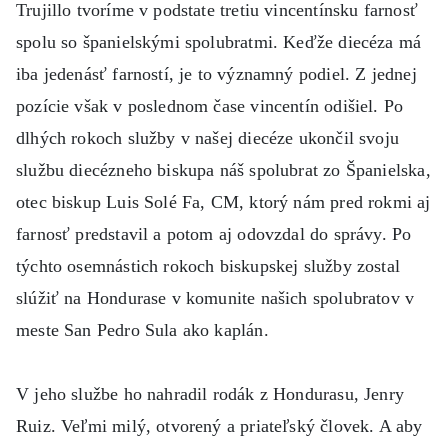
Trujillo tvoríme v podstate tretiu vincentínsku farnosť
spolu so španielskými spolubratmi. Keďže diecéza má
iba jedenásť farností, je to významný podiel. Z jednej
pozície však v poslednom čase vincentín odišiel. Po
dlhých rokoch služby v našej diecéze ukončil svoju
službu diecézneho biskupa náš spolubrat zo Španielska,
otec biskup Luis Solé Fa, CM, ktorý nám pred rokmi aj
farnosť predstavil a potom aj odovzdal do správy. Po
týchto osemnástich rokoch biskupskej služby zostal
slúžiť na Hondurase v komunite našich spolubratov v
meste San Pedro Sula ako kaplán.
V jeho službe ho nahradil rodák z Hondurasu, Jenry
Ruiz. Veľmi milý, otvorený a priateľský človek. A aby