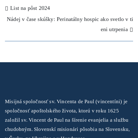
Navigácia
List na pôst 2024
Nádej v čase skúšky: Perinatálny hospic ako svetlo v ti
v
eni utrpenia
článku
Misijná spoločnosť sv. Vincenta de Paul (vincentíni) je
spoločnosť apoštolského života, ktorú v roku 1625
založil sv. Vincent de Paul na šírenie evanjelia a službu
chudobným. Slovenskí misionári pôsobia na Slovensku,