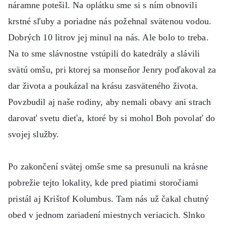
náramne potešil. Na oplátku sme si s ním obnovili
krstné sľuby a poriadne nás požehnal svätenou vodou.
Dobrých 10 litrov jej minul na nás. Ale bolo to treba.
Na to sme slávnostne vstúpili do katedrály a slávili
svätú omšu, pri ktorej sa monseňor Jenry poďakoval za
dar života a poukázal na krásu zasväteného života.
Povzbudil aj naše rodiny, aby nemali obavy ani strach
darovať svetu dieťa, ktoré by si mohol Boh povolať do
svojej služby.
Po zakončení svätej omše sme sa presunuli na krásne
pobrežie tejto lokality, kde pred piatimi storočiami
pristál aj Krištof Kolumbus. Tam nás už čakal chutný
obed v jednom zariadení miestnych veriacich. Slnko