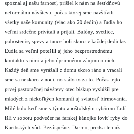
spoznal aj našu farnosť, prišiel k nám na šesťdňovú
neformálnu návštevu, počas ktorej sme navštívili
všetky naše komunity (viac ako 20 dedín) a ľudia ho
veľmi srdečne privítali a prijali. Balóny, svetlice,
pohostenie, spevy a tance boli skoro v každej dedinke.
Ľudia sa veľmi potešili aj jeho bezprostrednému
kontaktu s nimi a jeho úprimnému záujmu o nich.
Každý deň sme vyrážali z domu skoro ráno a vracali
sme sa neskoro v noci, no stálo to za to. Počas tejto
prvej pastoračnej návštevy otec biskup vyslúžil pre
mladých z niekoľkých komunít aj sviatosť birmovania.
Milé bolo keď sme s týmto apoštolským rybárom ľudí
išli v sobotu podvečer na farskej kánojke loviť ryby do
Karibských vôd. Bezúspešne. Darmo, predsa len už