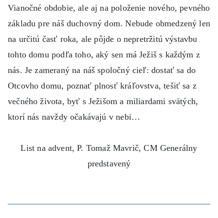
Vianočné obdobie, ale aj na položenie nového, pevného
základu pre náš duchovný dom. Nebude obmedzený len
na určitú časť roka, ale pôjde o nepretržitú výstavbu
tohto domu podľa toho, aký sen má Ježiš s každým z
nás. Je zameraný na náš spoločný cieľ: dostať sa do
Otcovho domu, poznať plnosť kráľovstva, tešiť sa z
večného života, byť s Ježišom a miliardami svätých,
ktorí nás navždy očakávajú v nebi…
List na advent, P. Tomaž Mavrič, CM Generálny
predstavený