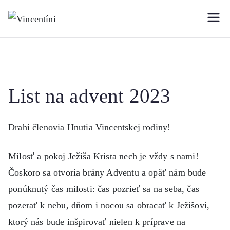
Prejsť
na
Vincentíni
Misijná spoločnosť sv.
obsah
Vincenta de Paul
List na advent 2023
Drahí členovia Hnutia Vincentskej rodiny!
Milosť a pokoj Ježiša Krista nech je vždy s nami!
Čoskoro sa otvoria brány Adventu a opäť nám bude
ponúknutý čas milosti: čas pozrieť sa na seba, čas
pozerať k nebu, dňom i nocou sa obracať k Ježišovi,
ktorý nás bude inšpirovať nielen k príprave na