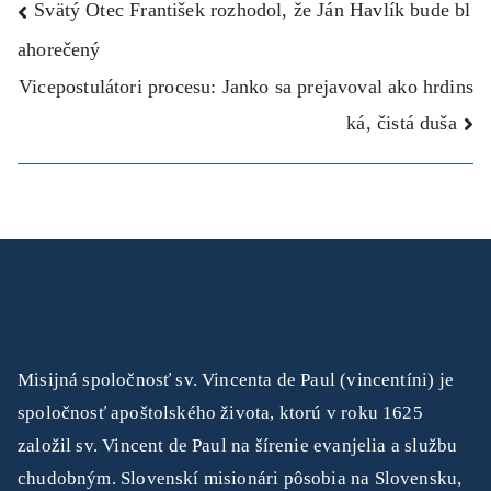
Navigácia
Svätý Otec František rozhodol, že Ján Havlík bude bl
ahorečený
v
Vicepostulátori procesu: Janko sa prejavoval ako hrdins
článku
ká, čistá duša
Misijná spoločnosť sv. Vincenta de Paul (vincentíni) je
spoločnosť apoštolského života, ktorú v roku 1625
založil sv. Vincent de Paul na šírenie evanjelia a službu
chudobným. Slovenskí misionári pôsobia na Slovensku,