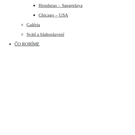
Honduras – Sangrelaya
Chicago – USA
Galéria
Svätí a blahoslavení
ČO ROBÍME