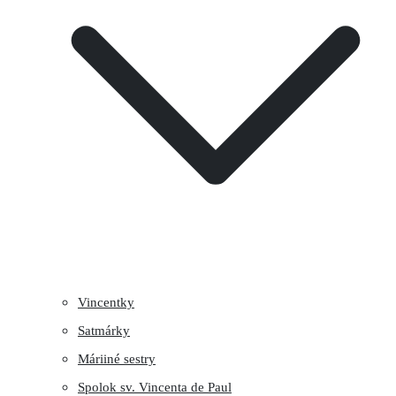
Vincentky
Satmárky
Máriiné sestry
Spolok sv. Vincenta de Paul