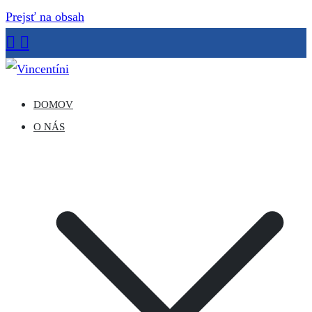
Prejsť na obsah
Vincentíni
Misijná spoločnosť sv. Vincenta de Paul
DOMOV
O NÁS