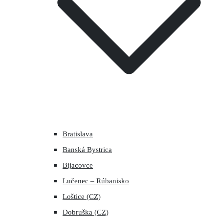
Bratislava
Banská Bystrica
Bijacovce
Lučenec – Rúbanisko
Loštice (CZ)
Dobruška (CZ)