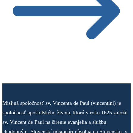
Misijná spoločnosť sv. Vincenta de Paul (vincentíni) je
spoločnosť apoštolského života, ktorú v roku 1625 založil
sv. Vincent de Paul na šírenie evanjelia a službu
chudobným. Slovenskí misionári pôsobia na Slovensku, v