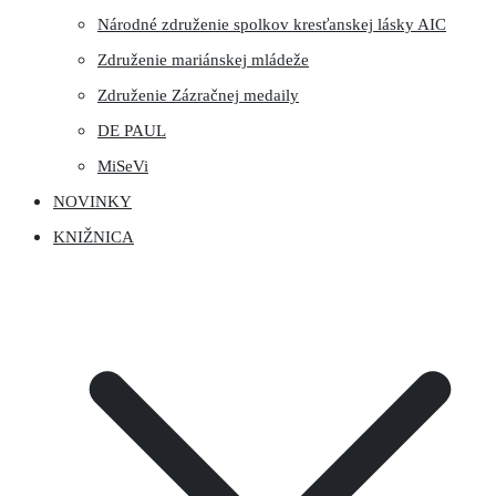
Národné združenie spolkov kresťanskej lásky AIC
Združenie mariánskej mládeže
Združenie Zázračnej medaily
DE PAUL
MiSeVi
NOVINKY
KNIŽNICA